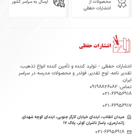
ابعاد: A4 (۲۱ × ۲۹.۷ سانتی‌متر)
محصولات از
ارسال به سراسر کشور
انتشارات حفظی
گرماژ: ۱۳۵ گرم، با ضخامت کافی برای استفاده رسمی
جنس: گلاسه مات مرغوب با چاپ باکیفیت
چاپ‌پذیری: مناسب برای پرینترهای لیزری و جوهرافشان A4
قابلیت نوشتار دستی: امکان خوشنویسی با قلم یا خودکار
انتشارات حفظی - تولید کننده و تأمین کننده انواع تذهیب،
تقدیر نامه، لوح تقدیر، فولدر و محصولات مدرسه در سراسر
بدون پخش شدن جوهر
ایران.
تماس: 09198826082
مضامین طراحی: تصویری از مقام معظم رهبری، نقوش
021-66956918
اسلیمی مذهبی، طرح‌های مکه و مدینه
021-66956917
کاربردها
میدان انقلاب، ابتدای خیابان کارگز جنوبی، ابتدای کوچه شهدای
ژاندارمری، پاساژ ناشران کوثر، پلاک ۱۷
تولید لوح‌های تقدیر ویژه مناسبت‌های انقلابی و مذهبی
021-66956918