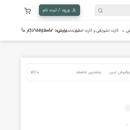
ورود / ثبت نام
ثبت سفارش :
09198826082
ی
کارت تشویقی و کارت امتیاز
پوسترها
محصولات دیگر
پرفروش ترین
بیشترین تخفیف
0 کالا