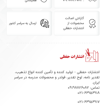
: 09198826082
همیشگی
گارانتی اصالت
محصولات از
ارسال به سراسر کشور
انتشارات حفظی
انتشارات حفظی - تولید کننده و تأمین کننده انواع تذهیب،
تقدیر نامه، لوح تقدیر، فولدر و محصولات مدرسه در سراسر
ایران.
تماس: 09198826082
021-66956918
021-66956917