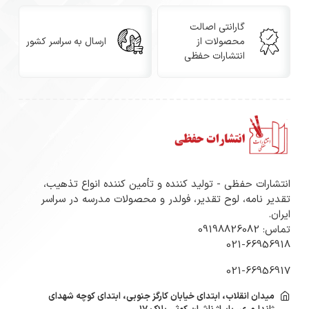
با نهایت دقت، کیفیت و اصالت طراحی شوند.
گارانتی اصالت
محصولات از
ارسال به سراسر کشور
انتشارات حفظی
مشخصات فنی محصول
نوع کاغذ: گلاسه مات (غیربراق و فاقد بازتاب نور)
گرماژ: ۱۲۰ گرم – سبک، اما مقاوم
انتشارات حفظی - تولید کننده و تأمین کننده انواع تذهیب،
نوع چاپ: چاپ رنگی دقیق با رزولوشن بالا (بدون طلاکوب)
تقدیر نامه، لوح تقدیر، فولدر و محصولات مدرسه در سراسر
ایران.
ابعاد: A4
تماس: 09198826082
021-66956918
بسته‌بندی: در تعداد ۵۰ و ۱۰۰ عددی
021-66956917
طرح‌ها: متنوع، با نقوش اسلیمی، ختایی و ترنج‌های ایرانی
میدان انقلاب، ابتدای خیابان کارگز جنوبی، ابتدای کوچه شهدای