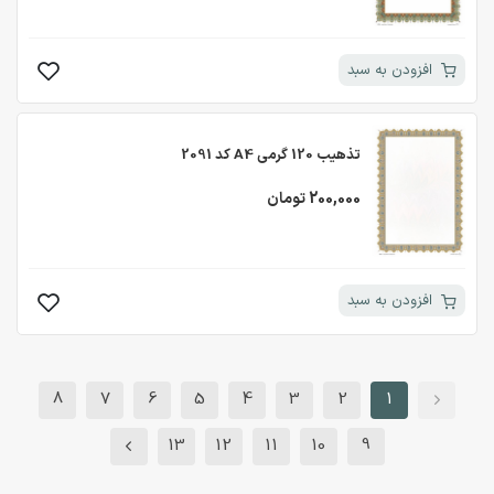
افزودن به سبد
تذهیب 120 گرمی A4 کد 2091
200,000 تومان
افزودن به سبد
8
7
6
5
4
3
2
1
13
12
11
10
9