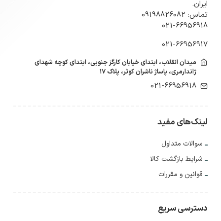
ایران.
تماس: 09198826082
021-66956918
021-66956917
میدان انقلاب، ابتدای خیابان کارگز جنوبی، ابتدای کوچه شهدای
ژاندارمری، پاساژ ناشران کوثر، پلاک ۱۷
021-66956918
لینک‌های مفید
سوالات متداول
شرایط بازگشت کالا
قوانین و مقررات
دسترسی سریع