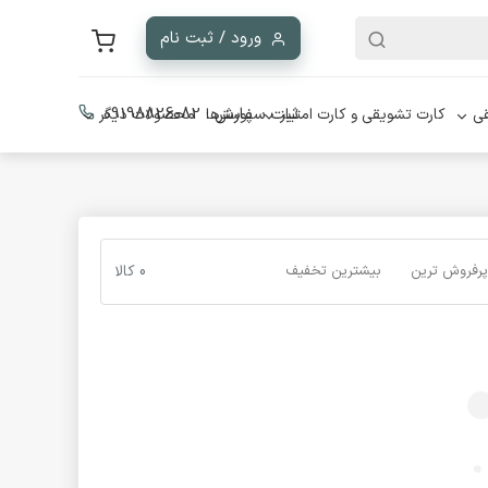
ورود / ثبت نام
ثبت سفارش :
09198826082
ی
کارت تشویقی و کارت امتیاز
پوسترها
محصولات دیگر
پرفروش ترین
بیشترین تخفیف
0 کالا