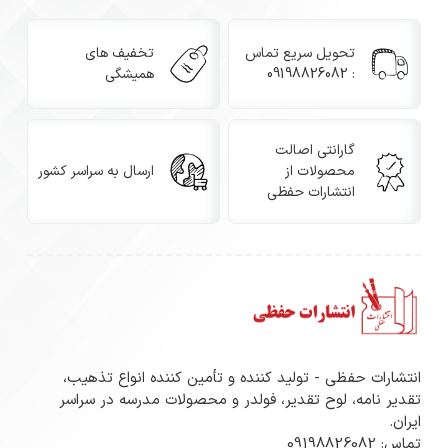
قطع: B5 (۲۵×۱۷.۵ سانتی‌متر)
تحویل سریع تماس
تخفیف های
: 09198826082
همیشگی
جنس کاغذ: مقوای ۲۵۰ گرمی با روکش مات و طلاکوب
طراحی: حاشیه‌های تذهیب فاخر و طلاکوب
گارانتی اصالت
محصولات از
ارسال به سراسر کشور
چاپ: متن تقدیرنامه به صورت چاپ رنگی و دقیق
انتشارات حفظی
بسته‌بندی: پک‌های ۱۰۰ عددی
کاربردها
اهدای لوح تقدیر رسمی و فاخر به دانش‌آموزان مدارس و
مؤسسات آموزشی
انتشارات حفظی - تولید کننده و تأمین کننده انواع تذهیب،
تقدیر نامه، لوح تقدیر، فولدر و محصولات مدرسه در سراسر
ایران.
مناسب برای تجلیل در جشنواره‌ها، مسابقات و مراسم‌های
تماس: 09198826082