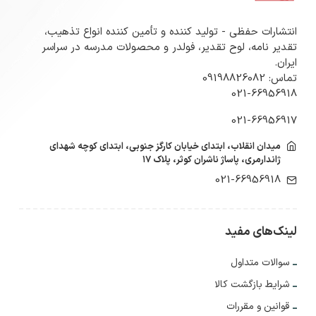
انتشارات حفظی - تولید کننده و تأمین کننده انواع تذهیب،
تقدیر نامه، لوح تقدیر، فولدر و محصولات مدرسه در سراسر
ایران.
تماس: 09198826082
021-66956918
021-66956917
میدان انقلاب، ابتدای خیابان کارگز جنوبی، ابتدای کوچه شهدای
ژاندارمری، پاساژ ناشران کوثر، پلاک ۱۷
021-66956918
لینک‌های مفید
سوالات متداول
شرایط بازگشت کالا
قوانین و مقررات