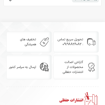
تحویل سریع تماس
تخفیف های
: 09198826082
همیشگی
گارانتی اصالت
محصولات از
ارسال به سراسر کشور
انتشارات حفظی