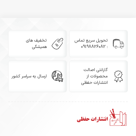
تحویل سریع تماس
تخفیف های
: 09198826082
همیشگی
گارانتی اصالت
محصولات از
ارسال به سراسر کشور
انتشارات حفظی