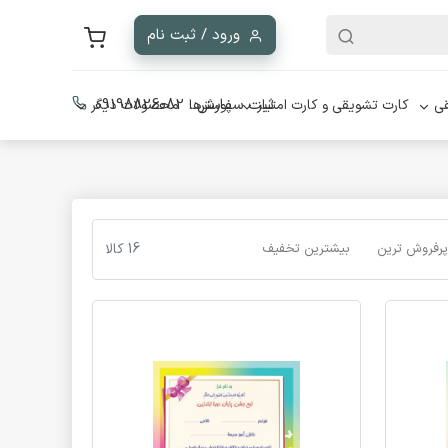
ورود / ثبت نام
ثبت سفارش :
09198826082
ی
کارت تشویقی و کارت امتیاز
پوسترها
محصولات دیگر
پرفروش ترین
بیشترین تخفیف
16 کالا