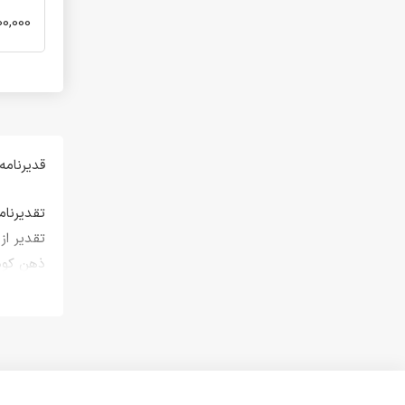
نوشته)
400,000 تو
کارت تبریک نقاشی
کارت تبریک هفت سین
کارت پستال طلاکوب نوروز
دعاهای طلقی
دعای طلقی تک برگ
قدیرنامه
دعای طلقی دو برگ
دعای طلقی سه برگ
تقدیرنام
کارت تشویقی و کارت امتیاز
تقدیر از
کارت امتیاز عددی
ذهن کودک
کارت امتیاز تشویقی
محصولات دیگر
⸻
آلبوم بله برون
پوسترها
طراحی کو
کتاب ها
کتاب ها