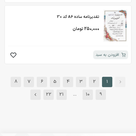
تقدیرنامه ساده A6 کد 30
250,000 تومان
افزودن به سبد
8
7
6
5
4
3
2
1
22
21
...
10
9