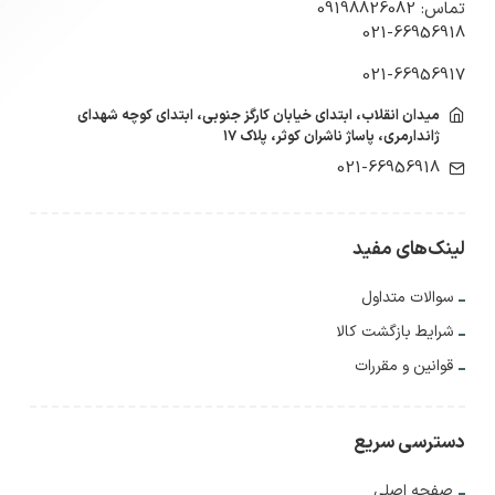
تماس: 09198826082
021-66956918
021-66956917
میدان انقلاب، ابتدای خیابان کارگز جنوبی، ابتدای کوچه شهدای
ژاندارمری، پاساژ ناشران کوثر، پلاک ۱۷
021-66956918
لینک‌های مفید
سوالات متداول
شرایط بازگشت کالا
قوانین و مقررات
دسترسی سریع
صفحه اصلی