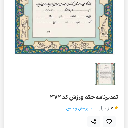
تقدیرنامه حکم ورزش کد 372
5
از
0
رأی
0
پرسش و پاسخ