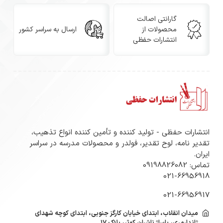
گارانتی اصالت
محصولات از
ارسال به سراسر کشور
انتشارات حفظی
انتشارات حفظی - تولید کننده و تأمین کننده انواع تذهیب،
تقدیر نامه، لوح تقدیر، فولدر و محصولات مدرسه در سراسر
ایران.
تماس: 09198826082
021-66956918
021-66956917
میدان انقلاب، ابتدای خیابان کارگز جنوبی، ابتدای کوچه شهدای
ژاندارمری، پاساژ ناشران کوثر، پلاک ۱۷