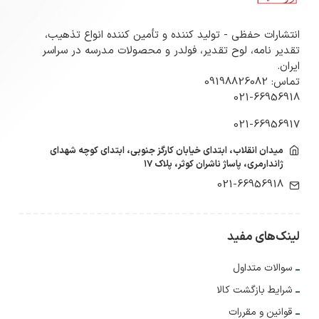
انتشارات حفظی - تولید کننده و تأمین کننده انواع تذهیب،
تقدیر نامه، لوح تقدیر، فولدر و محصولات مدرسه در سراسر
ایران.
تماس: 09198826082
021-66956918
021-66956917
میدان انقلاب، ابتدای خیابان کارگز جنوبی، ابتدای کوچه شهدای
ژاندارمری، پاساژ ناشران کوثر، پلاک ۱۷
021-66956918
لینک‌های مفید
سوالات متداول
شرایط بازگشت کالا
قوانین و مقررات