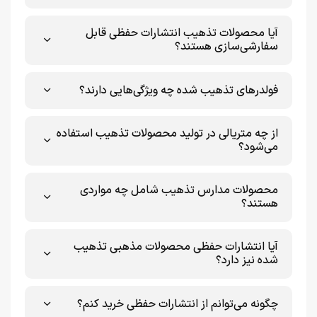
🔹 کیفیت ممتاز در هر جزئیات 🏅
آیا محصولات تذهیب انتشارات حفظی قابل
از بهترین متریال گرفته تا چاپ دقیق و بادوام، تمامی
سفارشی‌سازی هستند؟
محصولات ما با دقت و ظرافت بالا تولید می‌شوند.
فولدرهای تذهیب شده چه ویژگی‌هایی دارند؟
🔹 محصولات متنوع، برای کاربردهای مختلف 📜
✅ فولدرهای تذهیب‌شده در انواع ساده، طلاکوب، یک‌پاکته و
از چه متریالی در تولید محصولات تذهیب استفاده
دو‌پاکته
می‌شود؟
✅ کاغذهای تذهیب (A4، A5، A6) با طراحی ساده و طلاکوب
✅ تقدیرنامه‌های رسمی و ورزشی با حاشیه‌های تذهیب فاخر
محصولات مدارس تذهیب شامل چه مواردی
✅ محصولات ویژه مدارس؛ کارت‌های تشویق، دسته‌چک امتیاز،
هستند؟
لوح‌های جشن عبادت، الفبا و پایان دوره
✅ محصولات مذهبی شامل دعاهای طلقی و دعای همراه
آیا انتشارات حفظی محصولات مذهبی تذهیب
شده نیز دارد؟
✅ کارت‌پستال‌های مناسبتی و هنری
✅ لوح‌های گالینگور در انواع طلاکوب، ساده، جیر، شومیز،
یک‌لتی و دولتی
چگونه می‌توانم از انتشارات حفظی خرید کنم؟