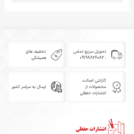
🔹 سفارشی‌سازی اختصاصی برند شما ✍️
می‌توانید لوگو، نام برند یا متن دلخواه خود را روی فولدرها و
محصولات چاپ کنید و هدیه‌ای خاص و ارزشمند ارائه دهید.
📞 برای دریافت مشاوره و ثبت سفارش، با ما در تماس باشید.
09198826082
تحویل سریع تماس
تخفیف های
: 09198826082
همیشگی
گارانتی اصالت
محصولات از
ارسال به سراسر کشور
انتشارات حفظی