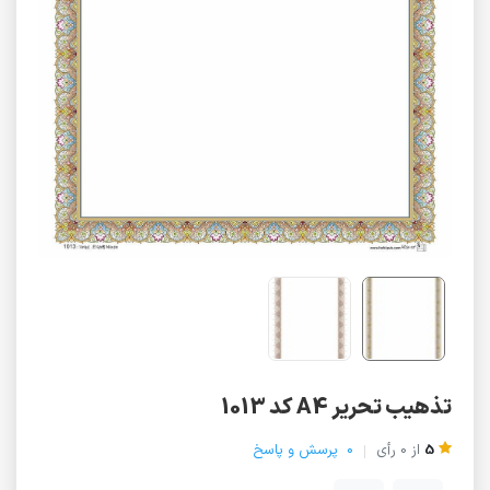
تذهیب تحریر A4 کد 1013
5
از
0
رأی
0
پرسش و پاسخ