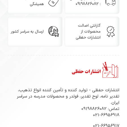
: 09198826082
همیشگی
گارانتی اصالت
محصولات از
ارسال به سراسر کشور
انتشارات حفظی
انتشارات حفظی - تولید کننده و تأمین کننده انواع تذهیب،
تقدیر نامه، لوح تقدیر، فولدر و محصولات مدرسه در سراسر
ایران.
تماس: 09198826082
021-66956918
021-66956917