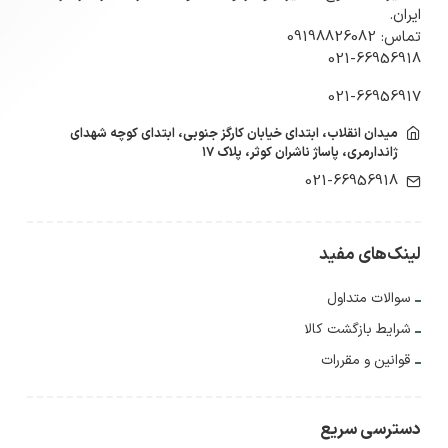
ایران.
تماس: 09198826082
021-66956918
021-66956917
میدان انقلاب، ابتدای خیابان کارگز جنوبی، ابتدای کوچه شهدای
ژاندارمری، پاساژ ناشران کوثر، پلاک ۱۷
021-66956918
لینک‌های مفید
سوالات متداول
شرایط بازگشت کالا
قوانین و مقررات
دسترسی سریع