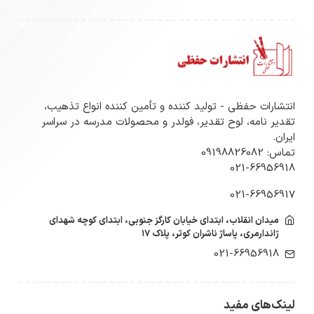
مناسب برای یادداشت‌های فرهنگی و مذهبی
گزینه‌ای عالی برای هدایا و یادبودهای اداری
استفاده در مراکز آموزشی، فرهنگی و مذهبی
انتشارات حفظی - تولید کننده و تأمین کننده انواع تذهیب،
مزایا
تقدیر نامه، لوح تقدیر، فولدر و محصولات مدرسه در سراسر
ایران.
ظرافت و دقت بالا در طراحی
تماس: 09198826082
021-66956918
کیفیت بالای کاغذ و مقاومت مناسب
021-66956917
میدان انقلاب، ابتدای خیابان کارگز جنوبی، ابتدای کوچه شهدای
قابلیت چاپ و خوشنویسی به‌صورت حرفه‌ای
ژاندارمری، پاساژ ناشران کوثر، پلاک ۱۷
021-66956918
محصولی فاخر با الهام از هنر اصیل ایرانی
جایگاه انتشارات حفظی
لینک‌های مفید