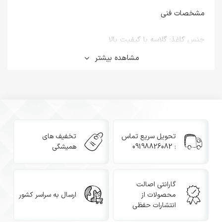
مشخصات فنی
جنس کاغذ: گلاسه با کیفیت بالا
مشاهده بیشتر
وزن: استاندارد و مناسب برای کاربردهای متنوع
قابلیت چاپ با انواع پرینترهای لیزری
امکان خوشنویسی با قلم درشت بدون پخش شدن جوهر
تحویل سریع تماس
تخفیف های
طراحی‌های دقیق و متنوع در سبک‌های سنتی و مدرن
: 09198826082
همیشگی
کاربردها
گارانتی اصالت
محصولات از
ارسال به سراسر کشور
استفاده در کارت‌های تبریک، یادبود و هدایای کوچک
انتشارات حفظی