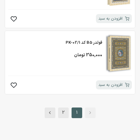
افزودن به سبد
فولدر B5 کد PK-02/1
350,000 تومان
افزودن به سبد
2
1