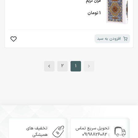
قرآن کریم
1 تومان
افزودن به سبد
2
1
تحویل سریع تماس
تخفیف های
: 09198826082
همیشگی