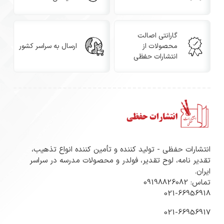
مشخصات فنی
سایز: A4 استاندارد (۲۱×۲۹.۷ سانتی‌متر)
گارانتی اصالت
گرماژ: تحریر ۷۰ گرم
محصولات از
ارسال به سراسر کشور
انتشارات حفظی
جنس کاغذ: سفید، سبک و مناسب برای نوشتار روزمره
نوع چاپ: افست با رنگ‌بندی دقیق و پایدار
طراحی: حاشیه‌دار با نقوش تذهیب سنتی
قابلیت نوشتن: امکان خوشنویسی با قلم درشت بدون پخش
انتشارات حفظی - تولید کننده و تأمین کننده انواع تذهیب،
تقدیر نامه، لوح تقدیر، فولدر و محصولات مدرسه در سراسر
شدن جوهر
ایران.
تماس: 09198826082
مزیت اقتصادی: قیمت مناسب برای خریدهای عمده و مصرف
021-66956918
عمومی
021-66956917