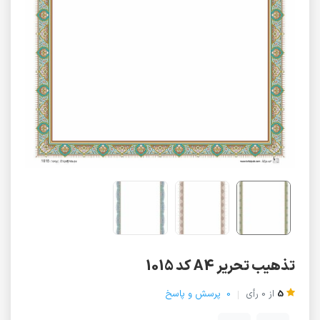
تذهیب تحریر A4 کد 1015
5
از
0
رأی
0
پرسش و پاسخ