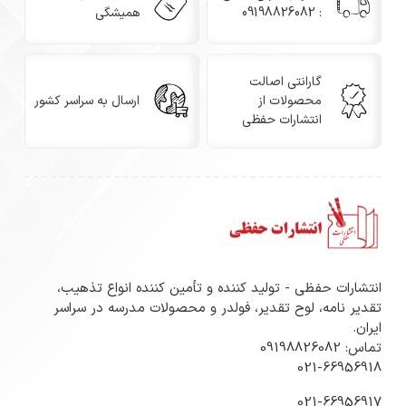
: 09198826082
همیشگی
گارانتی اصالت
محصولات از
ارسال به سراسر کشور
انتشارات حفظی
انتشارات حفظی - تولید کننده و تأمین کننده انواع تذهیب،
تقدیر نامه، لوح تقدیر، فولدر و محصولات مدرسه در سراسر
ایران.
تماس: 09198826082
021-66956918
021-66956917