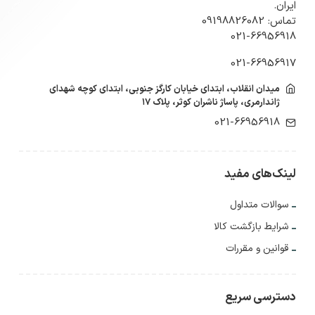
ایران.
تماس: 09198826082
021-66956918
021-66956917
میدان انقلاب، ابتدای خیابان کارگز جنوبی، ابتدای کوچه شهدای
ژاندارمری، پاساژ ناشران کوثر، پلاک ۱۷
021-66956918
لینک‌های مفید
سوالات متداول
شرایط بازگشت کالا
قوانین و مقررات
دسترسی سریع