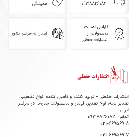
: 09198826082
همیشگی
گارانتی اصالت
محصولات از
ارسال به سراسر کشور
انتشارات حفظی
انتشارات حفظی - تولید کننده و تأمین کننده انواع تذهیب،
تقدیر نامه، لوح تقدیر، فولدر و محصولات مدرسه در سراسر
ایران.
تماس: 09198826082
021-66956918
021-66956917