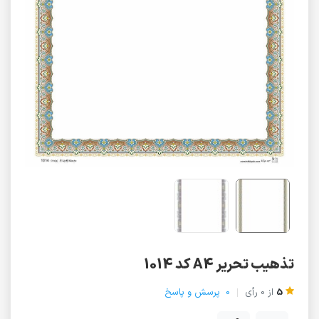
تذهیب تحریر A4 کد 1014
5
از
0
رأی
0
پرسش و پاسخ