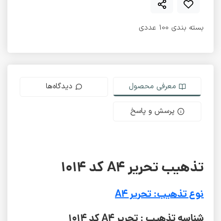
بسته بندی 100 عددی
معرفی محصول
دیدگاه‌ها
پرسش و پاسخ
تذهیب تحریر A4 کد 1014
نوع تذهیب: تحریر A4
شناسه تذهیب : تحریر A4 کد 1014