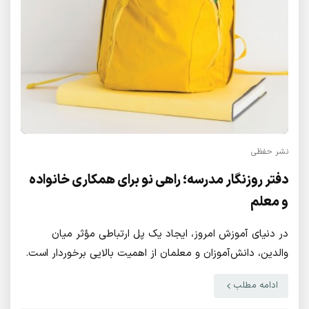
نشر حفظی
دفتر روزنگار مدرسه؛ راهی نو برای همکاری خانواده
و معلم
در دنیای آموزش امروز، ایجاد یک پل ارتباطی مؤثر میان
والدین، دانش‌آموزان و معلمان از اهمیت بالایی برخوردار است.
دفتر روزنگار مدرسه یکی از ابزارهای ارزشمند انتشارات حفظی
ادامه مطلب
است که با طراحی جذاب و کارکردی دقیق، این نیاز را به بهترین