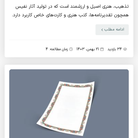
تذهیب، هنری اصیل و ارزشمند است که در تولید آثار نفیس
همچون تقدیرنامه‌ها، کتب هنری و کارت‌های خاص کاربرد دارد.
این هنر از طراحی اولیه تا چاپ و پرداخت نهایی، مراحل
ادامه مطلب
متعددی را طی می‌کند که هرکدام در کیفیت نهایی اثر تأثیر
بسزایی دارند.
34 بازدید
21 بهمن، 1403
زمان مطالعه: 4