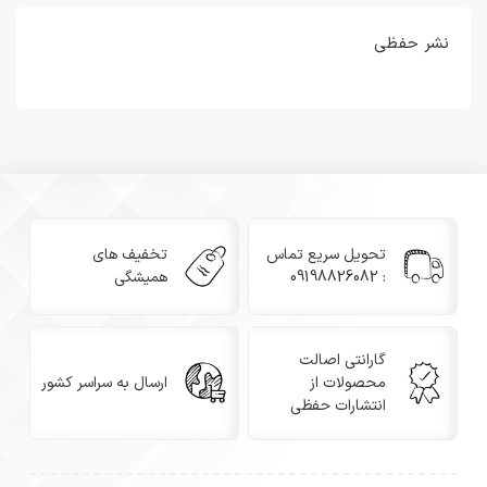
نشر حفظی
تحویل سریع تماس
تخفیف های
: 09198826082
همیشگی
گارانتی اصالت
محصولات از
ارسال به سراسر کشور
انتشارات حفظی