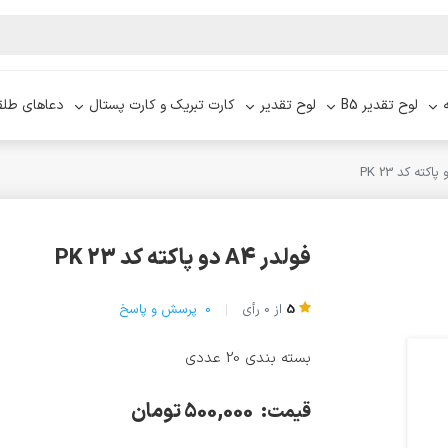
لوح تقدیر B5
لوح تقدیر
کارت تبریک و کارت پستال
دعاهای طلق
فولدر A4 دو پاکته کد PK 23
5
از
0
رأی
0
پرسش و پاسخ
بسته بندی 20 عددی
500,000 تومان
قیمت: