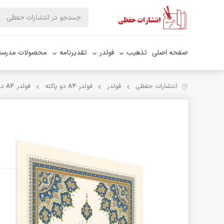
صفحه اصلی
تذهیب
فولدر
تقدیرنامه
محصولات مدرسه
انتشارات حفظی
فولدر
فولدر A۴ دو پاکته
فولدر A4 دو پاکته کد PK 23