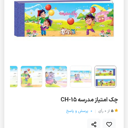
چک امتیاز مدرسه CH-15
5
از
0
رأی
0
پرسش و پاسخ