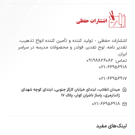
انتشارات حفظی - تولید کننده و تأمین کننده انواع تذهیب،
تقدیر نامه، لوح تقدیر، فولدر و محصولات مدرسه در سراسر
ایران.
تماس: 09198826082
021-66956918
021-66956917
میدان انقلاب، ابتدای خیابان کارگز جنوبی، ابتدای کوچه شهدای
ژاندارمری، پاساژ ناشران کوثر، پلاک ۱۷
021-66956918
لینک‌های مفید