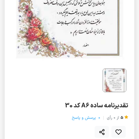
تقدیرنامه ساده A6 کد 30
5
از
0
رأی
0
پرسش و پاسخ