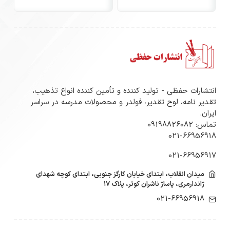
انتشارات حفظی - تولید کننده و تأمین کننده انواع تذهیب،
تقدیر نامه، لوح تقدیر، فولدر و محصولات مدرسه در سراسر
ایران.
تماس: 09198826082
021-66956918
021-66956917
میدان انقلاب، ابتدای خیابان کارگز جنوبی، ابتدای کوچه شهدای
ژاندارمری، پاساژ ناشران کوثر، پلاک ۱۷
021-66956918