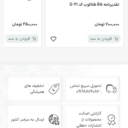
تقدیرنامه B5 طلاکوب کد G-21
700,000 تومان
250,000 تومان
افزودن به سبد
افزودن به سبد
تحویل سریع تماس
تخفیف های
: 09198826082
همیشگی
گارانتی اصالت
محصولات از
ارسال به سراسر کشور
انتشارات حفظی