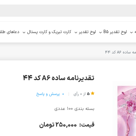
لوح تقدیر B5
لوح تقدیر
کارت تبریک و کارت پستال
دعاهای طلق
ساده A6 کد 44
تقدیرنامه ساده A6 کد 44
5
از
0
رأی
0
پرسش و پاسخ
بسته بندی 100 عددی
250,000 تومان
قیمت: