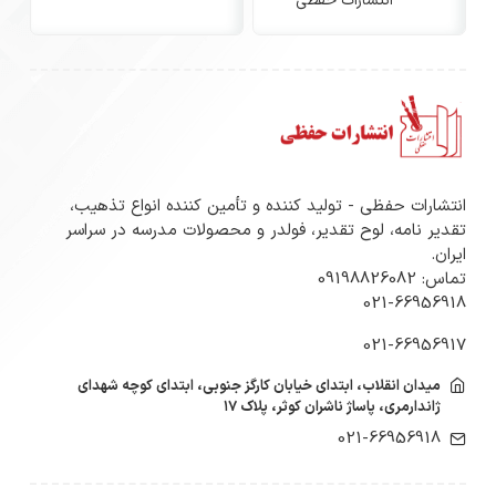
انتشارات حفظی
انتشارات حفظی - تولید کننده و تأمین کننده انواع تذهیب،
تقدیر نامه، لوح تقدیر، فولدر و محصولات مدرسه در سراسر
ایران.
تماس: 09198826082
021-66956918
021-66956917
میدان انقلاب، ابتدای خیابان کارگز جنوبی، ابتدای کوچه شهدای
ژاندارمری، پاساژ ناشران کوثر، پلاک ۱۷
021-66956918