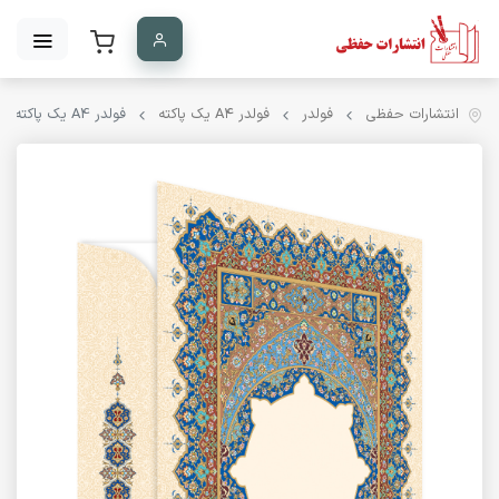
انتشارات حفظی
فولدر
فولدر A۴ یک پاکته
فولدر A4 یک پاکته کد PK-16