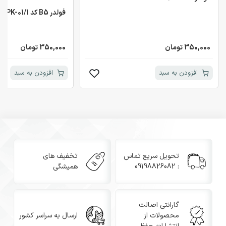
فولدر B5 کد PK-01/1
350,000 تومان
350,000 تومان
افزودن به سبد
افزودن به سبد
تحویل سریع تماس
تخفیف های
: 09198826082
همیشگی
گارانتی اصالت
محصولات از
ارسال به سراسر کشور