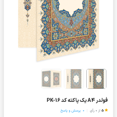
فولدر A4 یک پاکته کد PK-16
5
از
0
رأی
0
پرسش و پاسخ