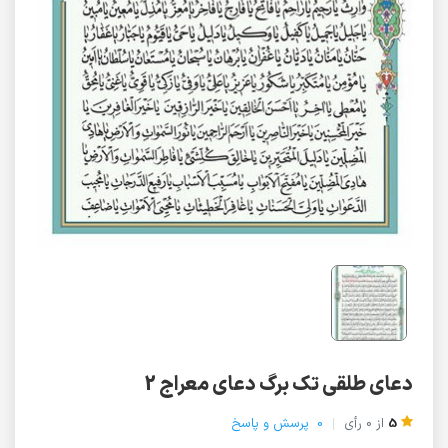
دعای طلقی تک برگ دعای معراج 2
5
از
0
رأی
0
پرسش و پاسخ