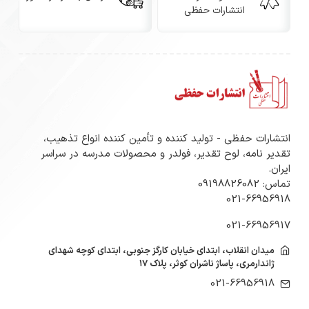
انتشارات حفظی
انتشارات حفظی - تولید کننده و تأمین کننده انواع تذهیب،
تقدیر نامه، لوح تقدیر، فولدر و محصولات مدرسه در سراسر
ایران.
تماس: 09198826082
021-66956918
021-66956917
میدان انقلاب، ابتدای خیابان کارگز جنوبی، ابتدای کوچه شهدای
ژاندارمری، پاساژ ناشران کوثر، پلاک ۱۷
021-66956918