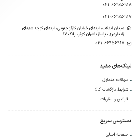
021-66956918
021-66956917
میدان انقلاب، ابتدای خیابان کارگز جنوبی، ابتدای کوچه شهدای
ژاندارمری، پاساژ ناشران کوثر، پلاک ۱۷
021-66956918
لینک‌های مفید
سوالات متداول
شرایط بازگشت کالا
قوانین و مقررات
دسترسی سریع
صفحه اصلی