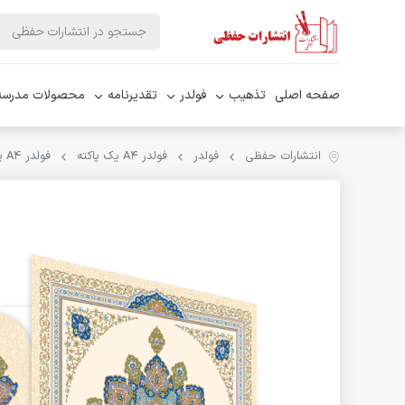
صفحه اصلی
تذهیب
فولدر
تقدیرنامه
محصولات مدرسه
انتشارات حفظی
فولدر
فولدر A۴ یک پاکته
فولدر A4 یک پاکته کد PK-18