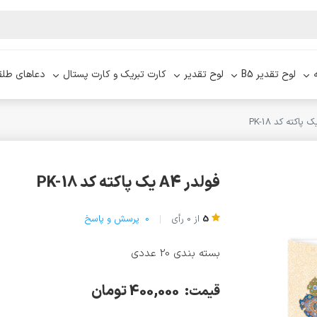
لوح تقدیر B5
لوح تقدیر
کارت تبریک و کارت پستال
دعاهای طلق
فولدر A4 یک پاکته کد PK-18
5
از
0
رأی
0
پرسش و پاسخ
بسته بندی 20 عددی
400,000 تومان
قیمت: