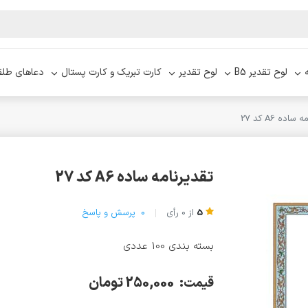
لوح تقدیر B5
لوح تقدیر
کارت تبریک و کارت پستال
دعاهای طلق
ساده A6 کد 27
تقدیرنامه ساده A6 کد 27
5
از
0
رأی
0
پرسش و پاسخ
بسته بندی 100 عددی
250,000 تومان
قیمت: