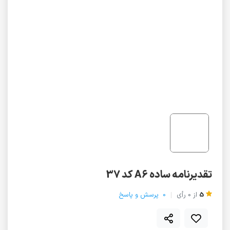
تقدیرنامه ساده A6 کد 37
5
از
0
رأی
0
پرسش و پاسخ