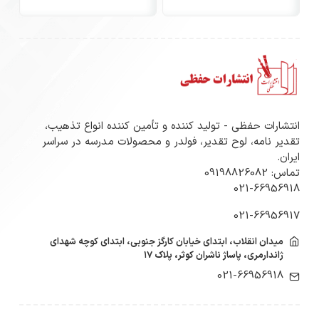
انتشارات حفظی - تولید کننده و تأمین کننده انواع تذهیب،
تقدیر نامه، لوح تقدیر، فولدر و محصولات مدرسه در سراسر
ایران.
تماس: 09198826082
021-66956918
021-66956917
میدان انقلاب، ابتدای خیابان کارگز جنوبی، ابتدای کوچه شهدای
ژاندارمری، پاساژ ناشران کوثر، پلاک ۱۷
021-66956918