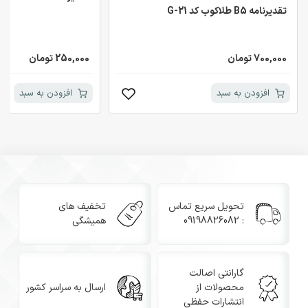
تقدیرنامه B5 طلاکوب کد G-21
700,000 تومان
250,000 تومان
افزودن به سبد
افزودن به سبد
تحویل سریع تماس
تخفیف های
: 09198826082
همیشگی
گارانتی اصالت
محصولات از
ارسال به سراسر کشور
انتشارات حفظی